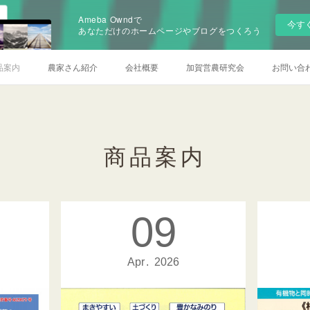
Ameba Owndで
今す
あなただけのホームページやブログをつくろう
品案内
農家さん紹介
会社概要
加賀営農研究会
お問い合
商品案内
09
Apr
2026