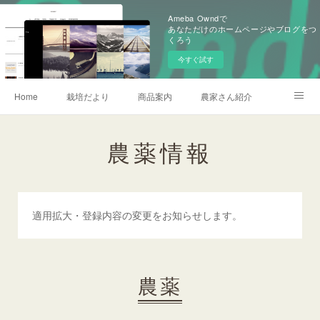
Ameba Owndで
あなただけのホームページやブログをつ
くろう
今すぐ試す
Home
栽培だより
商品案内
農家さん紹介
会社概要
加賀営農研究会
お問い合わせ
農薬情報
農薬情報
記事一覧
適用拡大・登録内容の変更をお知らせします。
農薬