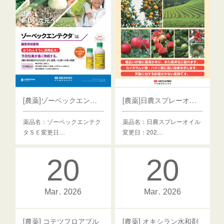
[農薬]ゾーベックエンテクタＳＥ
[農薬]日農スプレーオイル
薬品名：ゾーベックエンテク
薬品名：日農スプレーオイル
タＳＥ変更日…
変更日：202…
20
20
Mar
2026
Mar
2026
[農薬] コテツフロアブル
[農薬] オキシラン水和剤