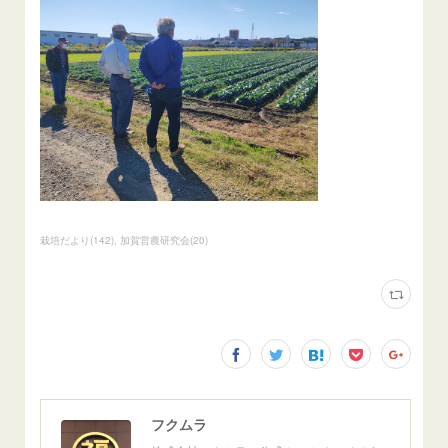
栽培だより
(
142
)
加賀営農研究会
(
20
)
フクムラ