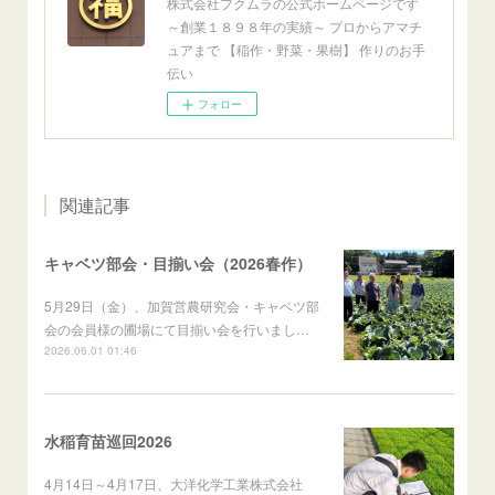
株式会社フクムラの公式ホームページです
～創業１８９８年の実績～ プロからアマチ
ュアまで 【稲作・野菜・果樹】 作りのお手
伝い
フォロー
関連記事
キャベツ部会・目揃い会（2026春作）
5月29日（金）、加賀営農研究会・キャベツ部
会の会員様の圃場にて目揃い会を行いまし…
2026.06.01 01:46
水稲育苗巡回2026
4月14日～4月17日、大洋化学工業株式会社