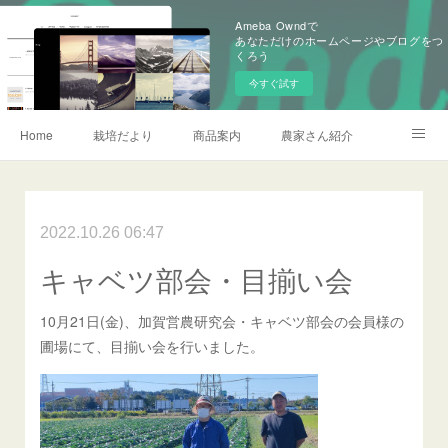
Ameba Owndで
あなただけのホームページやブログをつ
くろう
今すぐ試す
Home
栽培だより
商品案内
農家さん紹介
会社概要
加賀営農研究会
お問い合わせ
農薬情報
2022.10.26 06:47
記事一覧
キャベツ部会・目揃い会
10月21日(金)、加賀営農研究会・キャベツ部会の会員様の
圃場にて、目揃い会を行いました。