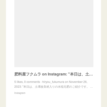
肥料屋フクムラ on Instagram: "本日は、土壌改良材入りの水稲元肥のご紹介です。 「米取物語」 稲づくりに必要な窒素、リン酸、加里のほかに、土づくり肥料を組み合わせ、同時に散布ができる省
5 likes, 0 comments - hiryou_fukumura on November 26,
2023: "本日は、土壌改良材入りの水稲元肥のご紹介です。 …
Instagram