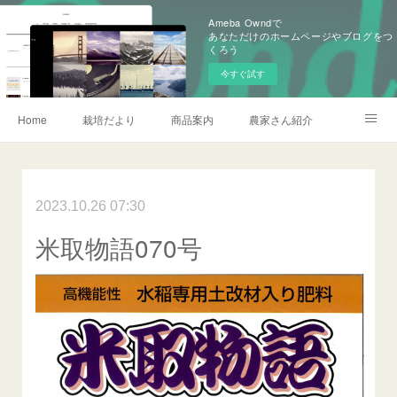
Ameba Owndで
あなただけのホームページやブログをつ
くろう
今すぐ試す
Home
栽培だより
商品案内
農家さん紹介
会社概要
加賀営農研究会
お問い合わせ
農薬情報
2023.10.26 07:30
記事一覧
米取物語070号