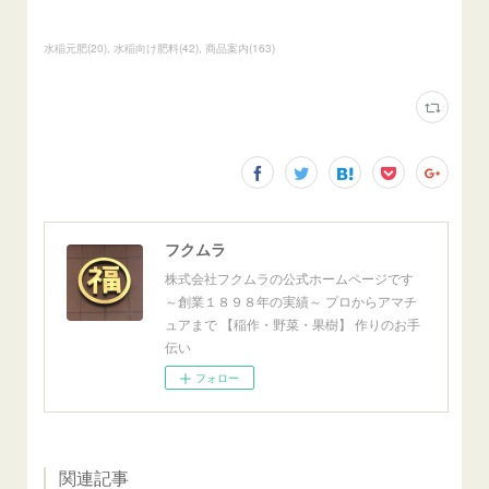
水稲元肥
(
20
)
水稲向け肥料
(
42
)
商品案内
(
163
)
フクムラ
株式会社フクムラの公式ホームページです
～創業１８９８年の実績～ プロからアマチ
ュアまで 【稲作・野菜・果樹】 作りのお手
伝い
フォロー
関連記事