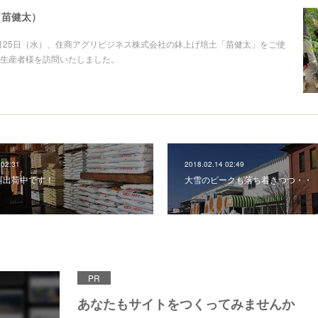
（苗健太）
3月25日（水）、住商アグリビジネス株式会社の鉢上げ培土「苗健太」をご使
生産者様を訪問いたしました。
 02:31
2018.02.14 02:49
料出荷中です！
大雪のピークも落ち着きつつ・・
PR
あなたもサイトをつくってみませんか