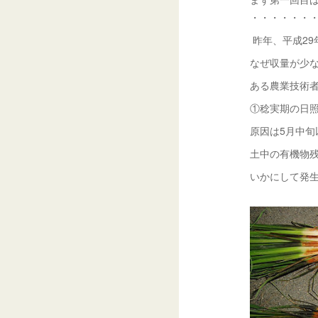
・・・・・・
昨年、平成2
なぜ収量が少
ある農業技術
①稔実期の日
原因は5月中
土中の有機物
いかにして発