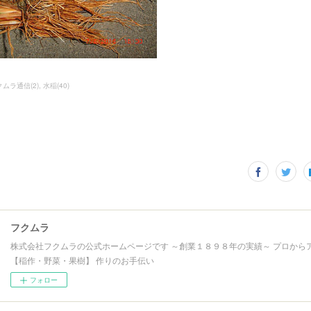
クムラ通信
(
2
)
水稲
(
40
)
フクムラ
株式会社フクムラの公式ホームページです ～創業１８９８年の実績～ プロから
【稲作・野菜・果樹】 作りのお手伝い
フォロー