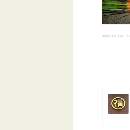
栽培だより
(
142
)
フ