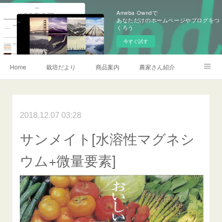
Ameba Owndで
あなただけのホームページやブログをつ
くろう
今すぐ試す
Home
栽培だより
商品案内
農家さん紹介
会社概要
加賀営農研究会
お問い合わせ
農薬情報
2018.12.07 03:28
記事一覧
サンメイト[水溶性マグネシ
ウム+微量要素]