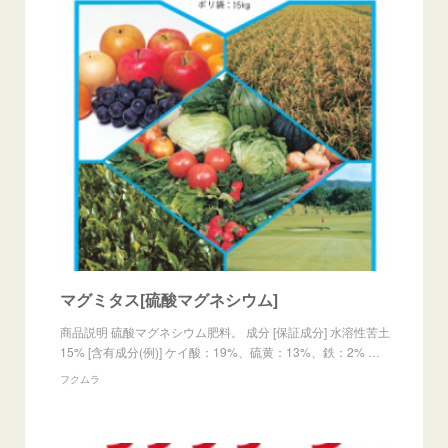
マグミタス[硫酸マグネシウム]
商品説明 硫酸マグネシウム肥料。 成分 [保証成分] 水溶性苦土
15% [含有成分(例)] ケイ酸：19%、硫黄：13%、鉄：2% …
フクムラ