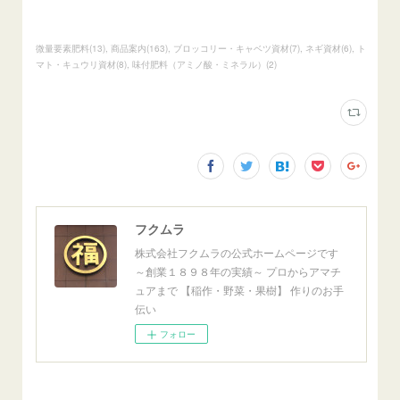
微量要素肥料
(
13
)
商品案内
(
163
)
ブロッコリー・キャベツ資材
(
7
)
ネギ資材
(
6
)
ト
マト・キュウリ資材
(
8
)
味付肥料（アミノ酸・ミネラル）
(
2
)
フクムラ
株式会社フクムラの公式ホームページです
～創業１８９８年の実績～ プロからアマチ
ュアまで 【稲作・野菜・果樹】 作りのお手
伝い
フォロー