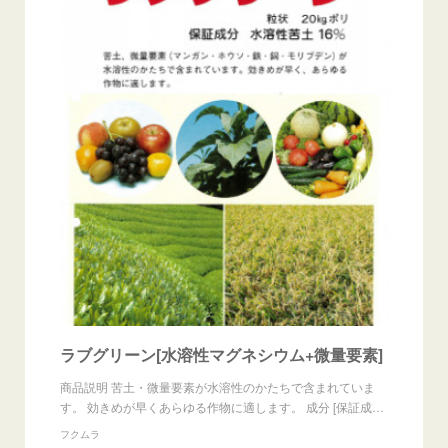
ラブグリーン[水溶性マグネシウム+微量要素]
商品説明 苦土・微量要素が水溶性のかたちで含まれていま
す。 効きめが早くあらゆる作物に適します。 成分 [保証成…
フクムラ