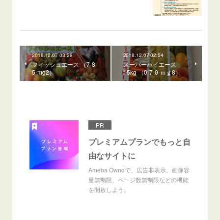
2018.12.07 03:29
2018.12.07 02:54
フィッシュエース （7-8-
スーパーハイエース
5-mg2）
15kg （0-7-0-ｍｇ8）
PR
プレミアムプランでもっと自
由なサイトに
Ameba Owndで、広告非表示、画像容
量無制限、ページ数無制限などの機能
を開放しよう。