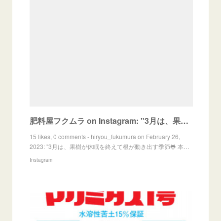
肥料屋フクムラ on Instagram: "3月は、果樹が休眠を終えて根が動き出す季節🐸 本日はこの時期にぜひ施用していただきたい資材のご紹介です。 「サンメイト☀🧑‍🤝‍🧑」 "サンメイト"は、
15 likes, 0 comments - hiryou_fukumura on February 26,
2023: "3月は、果樹が休眠を終えて根が動き出す季節🐸 本…
Instagram