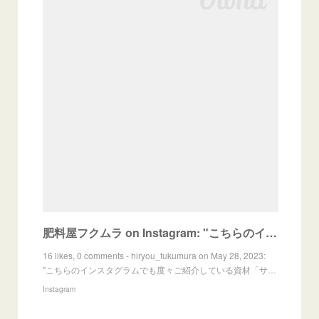
肥料屋フクムラ on Instagram: "こちらのインスタグラムでも度々ご紹介している資材「サンメイト」☀🧑‍🤝‍🧑 サンメイトは、施肥時期によって様々な効果が期待できます。 本日は、水稲の追
16 likes, 0 comments - hiryou_fukumura on May 28, 2023:
"こちらのインスタグラムでも度々ご紹介している資材「サ…
Instagram