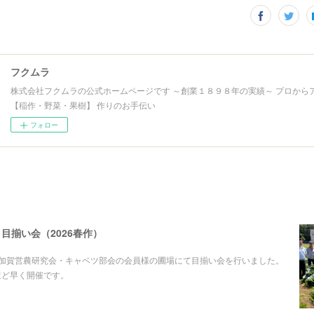
フクムラ
株式会社フクムラの公式ホームページです ～創業１８９８年の実績～ プロから
【稲作・野菜・果樹】 作りのお手伝い
フォロー
目揃い会（2026春作）
、加賀営農研究会・キャベツ部会の会員様の圃場にて目揃い会を行いました。
ほど早く開催です。