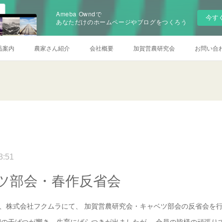
Ameba Owndで
今す
あなただけのホームページやブログをつくろう
品案内
農家さん紹介
会社概要
加賀営農研究会
お問い合
3:51
ツ部会・春作反省会
）、株式会社フクムラにて、 加賀営農研究会・キャベツ部会の反省会を
期の干ばつが響き、生育にばらつきが出ましたが、 会員の皆様の頑張り