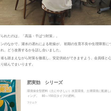
げられたのは、「高温・干ばつ対策」。
ョンのなかで、灌水の遅れによる乾燥が、 初期の生育不良や生理障害に
られ、どう改善するかを話し合いました。
反省も踏まえながら対策を徹底し、安定供給ができますよう、会員様と
取り組んでまいります。
肥実効 シリーズ
環境保全型肥料（土にやさしい）水質環境、土壌環境に配慮し
ィング。 80～150日タイプの肥料。
フクムラ