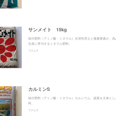
サンメイト 15kg
味付肥料（アミノ酸・ミネラル）水溶性苦土と微量要素が、高
生産に寄与するミネラル肥料。
フクムラ
カルミンS
味付肥料（アミノ酸・ミネラル）カルシウム、硫黄を主体とし
料。
フクムラ