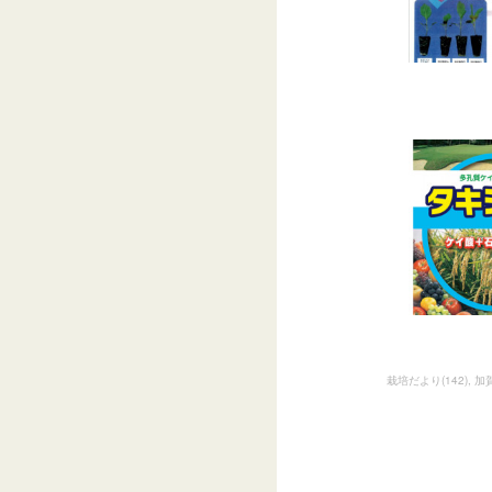
栽培だより
(
142
)
加