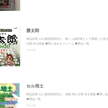
勝太郎
商品説明 セル成型苗用培土。 根こぶ病対策として開発した培土。
分類 培土関連 ◆問い合わせフォーム ◆商品一覧
フクムラ
セル培土
商品説明 セル成型苗用培土。 規格 30L 分類 培土関連 ◆問
◆商品一覧
フクムラ