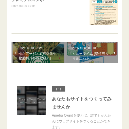
2026.03.26 07:01
2025.10.10 08:25
2025.10.09 00:10
タキアーゼ・S[有益微生
ヒューライム [腐植酸入
物肥料（特殊肥料）]
り苦土石灰]
PR
あなたもサイトをつくってみ
ませんか
Ameba Owndを使えば、誰でもかんた
んにウェブサイトをつくることができ
ます。