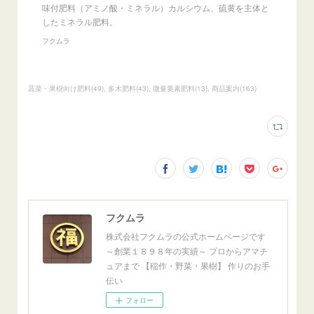
味付肥料（アミノ酸・ミネラル）カルシウム、硫黄を主体と
したミネラル肥料。
フクムラ
蔬菜・果樹向け肥料
(
49
)
多木肥料
(
43
)
微量要素肥料
(
13
)
商品案内
(
163
)
フクムラ
株式会社フクムラの公式ホームページです
～創業１８９８年の実績～ プロからアマチ
ュアまで 【稲作・野菜・果樹】 作りのお手
伝い
フォロー