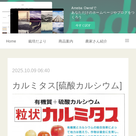
Ameba Owndで
あなただけのホームページやブログをつ
くろう
今すぐ試す
Home
栽培だより
商品案内
農家さん紹介
会社概要
加賀営農研究会
お問い合わせ
農薬情報
2025.10.09 06:40
記事一覧
カルミタス[硫酸カルシウム]