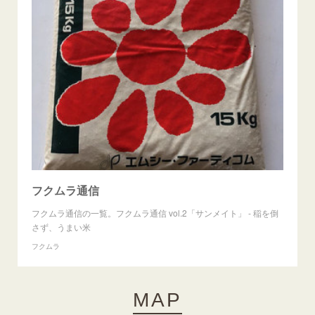
フクムラ通信
フクムラ通信の一覧。フクムラ通信 vol.2「サンメイト」 - 稲を倒
さず、うまい米
フクムラ
MAP