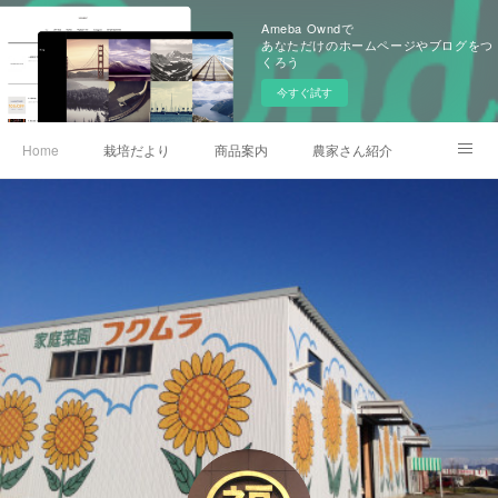
Ameba Owndで
あなただけのホームページやブログをつ
くろう
今すぐ試す
Home
栽培だより
商品案内
農家さん紹介
会社概要
加賀営農研究会
お問い合わせ
農薬情報
記事一覧