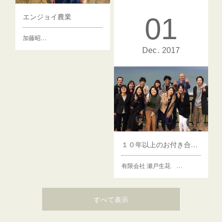
非常に早い対応がありがたいです。
エンジョイ農業
01
川江 嘉康 様生産作物：ブ
加藤昭…
ロ…
Dec
2017
１０年以上のお付き合いです
有限会社 瀬戸生花 …
すべて表示